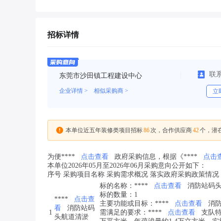
招标详情
联
东莞市沙田镇工程建设中心
企业详情 >
相似采购商 >
立
86
42
本单位近五年装修类项目招标
次，合作供应商
个，潜
为便****
点击查看
政府采购信息，根据《****
点击
本单位2026年05月至2026年06月采购意向公开如下：
序号 采购项目名称 采购需求概况 落实政府采购政策情况 
标的名称：****
点击查看
消防站码
标的数量：1
****
点击查
主要功能或目标：****
点击查看
消
看
消防站码
1
需满足的要求：****
点击查看
支队特
头航道清淤