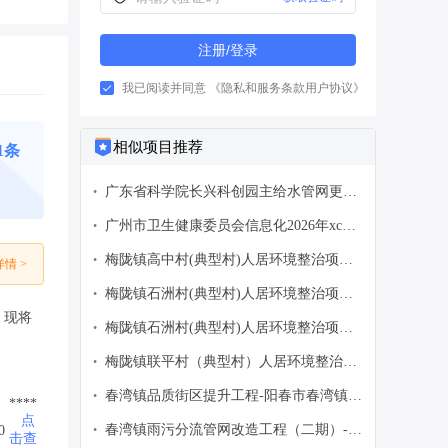
注册/登录
我已阅读并同意
《隐私和服务条款用户协议》
相似项目推荐
01条
广东省科学院长兴科创园主给水管网更新
•
改造工程-广东省科学院-政府采购意向
广州市卫生健康委员会信息化2026年xc改
•
造建设项目-广州市卫生健康委员会-政府
梅陇镇高中村(典型村)人居环境整治项目-
•
情 >
采购意向
海丰县梅陇镇人民政府-政府采购意向
梅陇镇石洲村(典型村)人居环境整治项目-
•
海丰县梅陇镇人民政府-政府采购意向
，现将
梅陇镇石洲村(典型村)人居环境整治项目-
•
海丰县梅陇镇人民政府-政府采购意向
梅陇镇联平村（典型村）人居环境整治项
•
目-海丰县梅陇镇人民政府-政府采购意向
春湾镇品质街区提升工程-阳春市春湾镇人
•
****
民政府-政府采购意向
点
春湾镇雨污分流管网改造工程（二期）-阳
0
•
击查