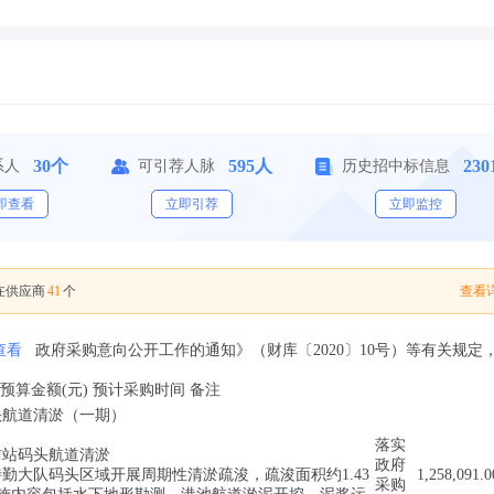
30个
595人
23
系人
可引荐人脉
历史招中标信息
即查看
立即引荐
立即监控
41
查看详
在供应商
个
查看
政府采购意向公开工作的通知》（财库〔2020〕10号）等有关规定
预算金额(元) 预计采购时间 备注
头航道清淤（一期）
落实
防站码头航道清淤
政府
勤大队码头区域开展周期性清淤疏浚，疏浚面积约1.43
1,258,091.0
采购