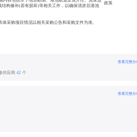
实施内容包括水下地形勘测、港池航道淤泥开挖、泥浆运
政策
结构修补(若有损坏)等相关工作，以确保清淤后港池
具体采购项目情况以相关采购公告和采购文件为准。
查看完整分
装修供应商
42
个
查看完整分