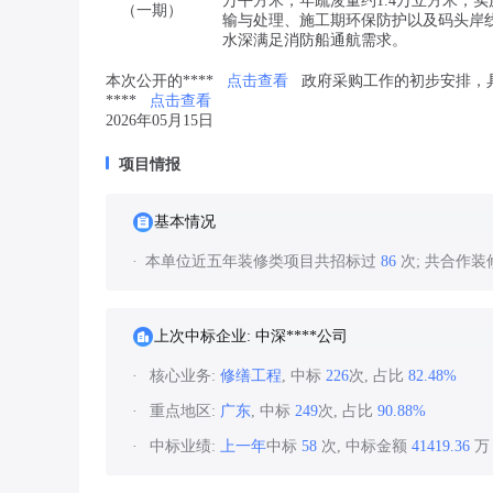
万平方米，年疏浚量约1.4万立方米，
（一期）
输与处理、施工期环保防护以及码头岸线
水深满足消防船通航需求。
本次公开的****
点击查看
政府采购工作的初步安排，
****
点击查看
2026年05月15日
项目情报
基本情况
本单位近五年装修类项目共招标过
86
次; 共合作
上次中标企业: 中深****公司
核心业务:
修缮工程
, 中标
226
次, 占比
82.48%
重点地区:
广东
, 中标
249
次, 占比
90.88%
中标业绩:
上一年
中标
58
次, 中标金额
41419.36
万